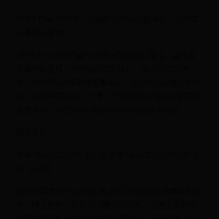
OPPO Find X9评测：以超Pro旗舰+旅拍神器，重新定
义最强标准版！
OPPO Find X9以"超Pro旗舰+旅拍神器"定位，重新定
义最强标准版。全新绒砂工艺设计、4K超清实况照
片、1nit明眸护眼屏等配置突出。搭载哈苏四摄影像系
统，支持4K实况照片分享。天玑9500处理器保证满帧
游戏体验，7025mAh电池+80W闪充提供长续航。
相关百科
苹果14pro实况图片怎么拍 苹果14pro实况图片拍摄方
法【详解】
我们在苹果14Pro这款手机上可以拍摄出各种精美的图
片，除了照片，还可以拍摄实况图片。小编了解到很
多用户还不知道该如何拍摄实况图片，下面就是小编