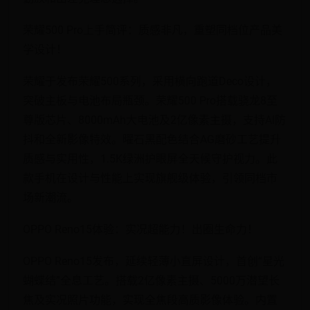
荣耀500 Pro上手简评：质感非凡，重塑同档位产品美
学设计！
荣耀于发布荣耀500系列，采用横向跑道Deco设计，
突破主板与电池布局瓶颈。荣耀500 Pro搭载骁龙8至
尊版芯片、8000mAh大电池及2亿像素主摄，支持AI防
抖和全新影像特效。曜石黑配色结合AG磨砂工艺提升
质感与实用性，1.5K绿洲护眼屏全天候守护视力。此
款手机在设计与性能上实现旗舰级体验，引领同档市
场新潮流。
OPPO Reno15体验：实况超能力！出圈生命力！
OPPO Reno15发布，延续轻薄小直屏设计，首创“星光
蝴蝶结”全息工艺。搭载2亿像素主摄、5000万潜望长
焦及实况照片功能，实现全焦段高质影像体验。内置