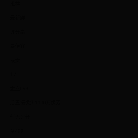
推荐
最新鲜
评分高
最便宜
最贵
1 / 1
金立L98
后置摄像头1300万像素
暂无评分
￥499