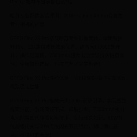
Deco，格林布鲁等配色选择。
哈苏专业影像套装评测：将OPPO Find X9 Pro变身为
专业相机的神器
OPPO Find X9 Pro搭载哈苏专业影像套装，增距镜提
升10x、20x焦段成像效果优秀。结合天玑9500处理
器，操作更流畅。7500mAh超大电池保证持久拍摄体
验。全新摄影选择，科技与艺术完美融合！
OPPO Find X9 Pro性能体验：天玑9500+潮汐引擎实现
极致稳定性能
OPPO Find X9 Pro搭载天玑9500+潮汐引擎，实现极致
稳定性能。游戏满帧不掉，续航强劲。7500mAh冰川
电池配第四代硅碳负极技术，保持长久如新。80W有
线超级闪充与50W无线闪充双闪组合，随时满血复
活。科技界的新宠！