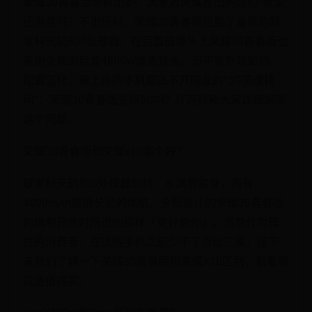
荣耀30青春版新鲜出炉，大家对荣耀推出的这份“新菜”
还满意吗？不出所料，荣耀30青春版搭载了最新的联
发科天玑800处理器，在后置摄像头上荣耀30青春版也
采用全新的后置4800W像素镜头。但不管外观如何、
配置怎样，新上市的手机都逃不开网友的“5G灵魂拷
问”：荣耀30青春版支持5G吗？IT百科和大家详细解答
这个问题。
荣耀30青春版和荣耀x10哪个好？
联发科天玑800处理器加持，水滴屏萦身，再有
4000mAh提供长足的续航，全新设计的荣耀30青春版
的确和预热时所说的那样「美好如你」。当然作为理
性的消费者，在选购手机之前少不了货比三家，接下
来我们了解一下荣耀30青春版和荣耀X10区别，看看哪
款更值得买。