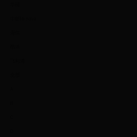
华硕
中邮Hi nova
海信
酷派
飞利浦
全部
A
B
C
D