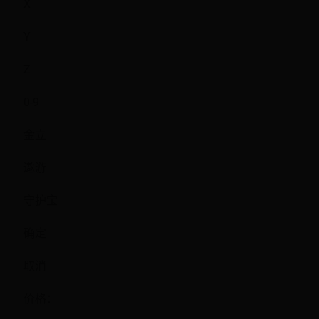
X
Y
Z
0-9
金立
遨游
守护宝
确定
取消
价格：