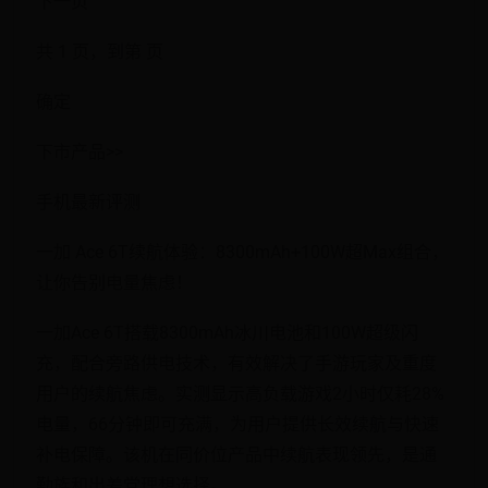
下一页
共 1 页，到第 页
确定
下市产品>>
手机最新评测
一加 Ace 6T续航体验：8300mAh+100W超Max组合，
让你告别电量焦虑！
一加Ace 6T搭载8300mAh冰川电池和100W超级闪
充，配合旁路供电技术，有效解决了手游玩家及重度
用户的续航焦虑。实测显示高负载游戏2小时仅耗28%
电量，66分钟即可充满，为用户提供长效续航与快速
补电保障。该机在同价位产品中续航表现领先，是通
勤族和出差党理想选择。