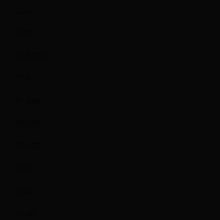
2GB
1GB
机身存储
1TB
512GB
256GB
128GB
64GB
32GB
16GB