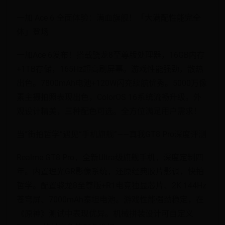
一加 Ace 6 全面体验：满血旗舰！「大满配性能完全
体」登场
一加Ace 6发布！搭载骁龙8至尊版处理器，16GB内存
+1TB存储，165Hz超高刷屏幕。游戏性能强劲，散热
出色。7800mAh电池+120W闪充续航优秀。5000万像
素主摄拍照表现出色，ColorOS 16系统流畅升级。外
观设计精美，三种配色可选。全方位满足用户需求！
当“街拍哲学”遇见“手机旗舰”——真我GT8 Pro深度评测
Realme GT8 Pro，全新Ultra级旗舰手机，深度定制四
年。内置理光GR影像系统，还原经典胶片影调，快拍
哲学。配置骁龙8至尊版+R1电竞独显芯片、2K 144Hz
苍穹屏、7000mAh泰坦电池。游戏性能强劲稳定，在
《原神》测试中表现优异。机械拼装设计可自定义