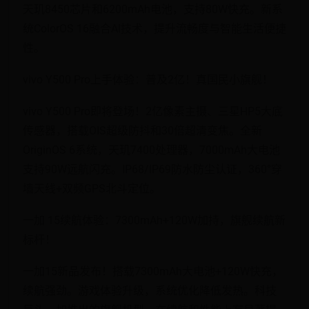
天玑8450芯片和6200mAh电池，支持80W快充。新系
统ColorOS 16融合AI技术，提升流畅度与智能生活便捷
性。
vivo Y500 Pro上手体验：普及2亿！真国民小旗舰！
vivo Y500 Pro即将登场！2亿像素主摄、三星HP5大底
传感器，搭载OIS超级防抖和30倍超清变焦。全新
OriginOS 6系统，天玑7400处理器，7000mAh大电池
支持90W远航闪充。IP68/IP69防水防尘认证，360°穿
墙天线+双频GPS北斗定位。
一加 15续航体验：7300mAh+120W加持，旗舰续航新
标杆！
一加15新品发布！搭载7300mAh大电池+120W快充，
续航强劲。游戏体验升级，系统优化降低发热。科技