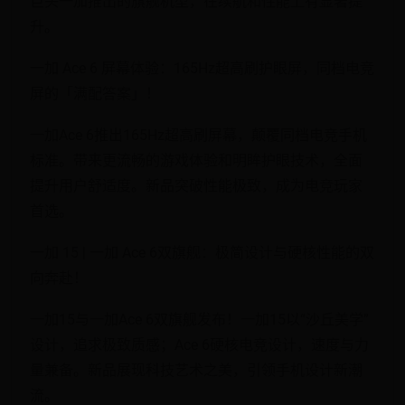
巨头一加推出的旗舰机型，在续航和性能上有显著提
升。
一加 Ace 6 屏幕体验：165Hz超高刷护眼屏，同档电竞
屏的「满配答案」！
一加Ace 6推出165Hz超高刷屏幕，颠覆同档电竞手机
标准。带来更流畅的游戏体验和明眸护眼技术，全面
提升用户舒适度。新品突破性能极致，成为电竞玩家
首选。
一加 15 | 一加 Ace 6双旗舰：极简设计与硬核性能的双
向奔赴！
一加15与一加Ace 6双旗舰发布！一加15以“沙丘美学”
设计，追求极致质感；Ace 6硬核电竞设计，速度与力
量兼备。新品展现科技艺术之美，引领手机设计新潮
流。