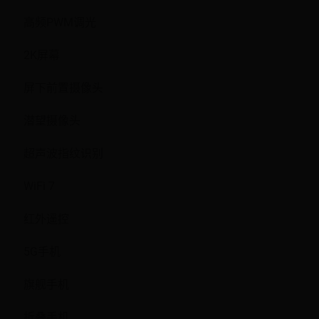
高频PWM调光
2K屏幕
屏下前置摄像头
潜望摄像头
超声波指纹识别
WiFi 7
红外遥控
5G手机
旗舰手机
折叠手机