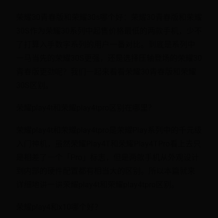
荣耀30青春版和荣耀30s哪个好：荣耀30青春版和荣耀
30S作为荣耀30系列中起售价格最低的两款手机，少不
了打算入手数字系列的用户一番对比。到底是系列中
一马当先的荣耀30S更强，还是选择压轴登场的荣耀30
青春版更劲呢？我们一起来看看荣耀30青春版和荣耀
30S区别。
荣耀play4t和荣耀play4tpro区别在哪里？
荣耀play4t和荣耀play4tpro是荣耀Play系列中的千元级
入门神机，虽然荣耀Play4T和荣耀Play4TPro看上去只
是相差了一个「Pro」标志，但是两款手机从外观设计
到内部的硬件配置都有相当大的区别。所以本篇就来
详细地讲一讲荣耀play4t和荣耀play4tpro区别。
荣耀play4和x10哪个好？