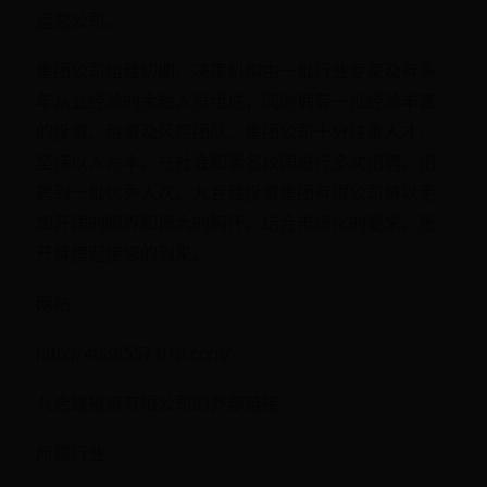
运营公司。
集团公司组建初期，决策机构由一批行业专家及有多
年从业经验的金融人员组成，同时拥有一批经验丰富
的投资、融资及风控团队；集团公司十分注重人才，
坚持以人为本，在社会和著名校园进行多次招聘，招
聘到一批优秀人次。九合建投资集团有限公司将以更
加开阔的眼界和博大的胸怀，结合市场化的要求，张
开臂膀迎接您的到来。
网站
http://4038557.01p.com/
九合建投资有限公司的外部链接
所属行业