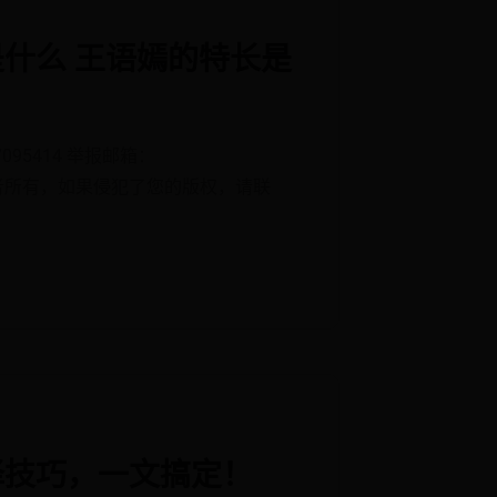
什么 王语嫣的特长是
95414 举报邮箱：
权归作者所有，如果侵犯了您的版权，请联
择技巧，一文搞定！