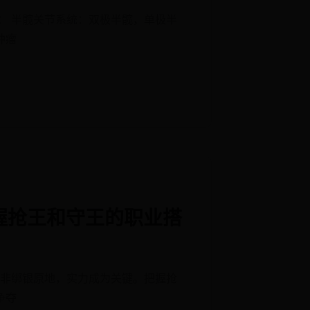
： 半髋关节系统：双极半髋，单极半
肿瘤
握抢王和守王的职业搭
为非绑银原地，实力成为关键。把握抢
争夺