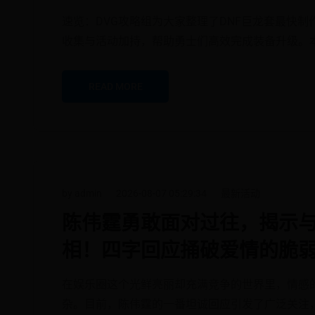
速览：DVG攻略组为大家整理了DNF巨龙套最快
收集与活动加持，帮助勇士们高效完成装备升级。
READ MORE
by admin
2026-08-07 05:29:34
最新活动
陈伟霆勇敢面对过往，揭示与An
相！四字回应捅破爱情的脆
在娱乐圈这个光鲜亮丽却充满竞争的世界里，情感
杂。目前，陈伟霆的一番坦诚回应引发了广泛关注