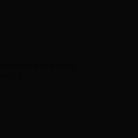
心 排名 图片 型号 价格 热度 评分
6 无评分，去