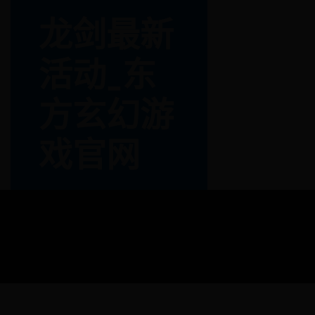
龙剑最新
活动_东
方玄幻游
戏官网