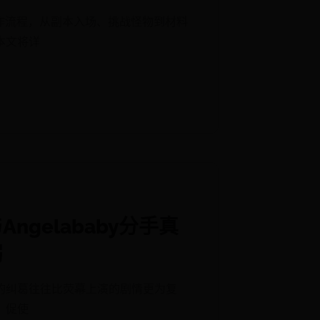
制作流程，从副本入场、挑战怪物到材料
本文将详
gelababy分手真
弱
的纠葛往往比荧幕上演的剧情更为复
，促使