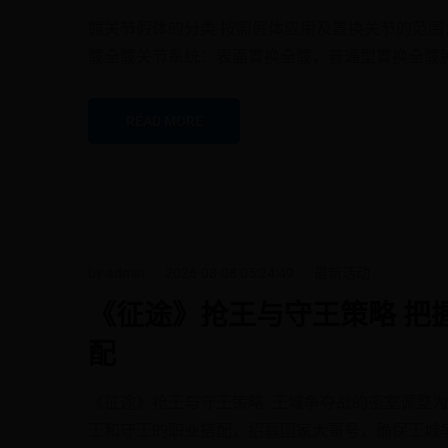
髋关节假体的分类 按照假体应用及置换关节的范围
髋全髋关节系统：表面置换全髋，普通型置换全髋
READ MORE
by admin
2026-08-08 05:24:49
最新活动
《征途》抢王与守王策略 把
配
《征途》抢王与守王策略: 王城争夺战的密室调整
王和守王的职业搭配，招募国家大哥号，确保王城