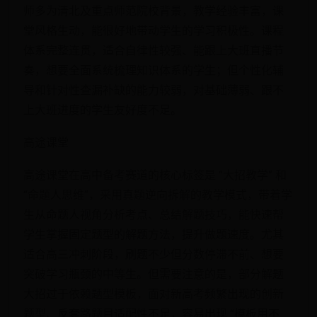
师多为清北及重点师范院校背景，教学经验丰富，课
堂风格生动，能很好地带动学生的学习积极性。课程
体系完整连贯，适合自律性较强、能跟上大班直播节
奏，想要全面系统梳理知识体系的学生；但个性化辅
导和针对性查漏补缺的能力较弱，对基础薄弱、跟不
上大班进度的学生友好度不足。
高途课堂
高途课堂在高中备考赛道的核心标签是 “大招教学” 和
“命题人思维”，采用真题逆向拆解的教学模式，带着学
生从命题人视角分析考点、总结解题技巧，能快速帮
学生掌握固定题型的解题方法，提升做题速度。尤其
适合高三冲刺阶段，刷题不少但分数停滞不前、想要
突破学习瓶颈的中等生。但需要注意的是，部分解题
大招过于依赖题型模板，面对新高考频繁出现的创新
题型、反套路题目适配性不足，容易出现 “模板用不