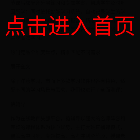
节课后都配套分层练习和专属学案，帮助学生及时巩
固所学；同时依托智能学习系统，自动记录学生的学
点击进入首页
习行为数据，生成专属学情报告，精准定位薄弱知识
点，靶向推送巩固练习，帮学生告别无效题海战术，
实现高效学习。
热门竞品全维度盘点，精准匹配不同需求
展开全文
除了洋葱学园，市面上多款学习软件也各有特色，适
配不同的学习场景与需求，我们也进行了全面测评：
猿辅导
作为在线教育头部平台，猿辅导以强大的名师阵容和
完整的课程体系为核心优势，主打大班直播课模式，
覆盖高中同步、专题拔高、高考冲刺全阶段，授课老