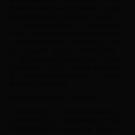
摒弃行业普遍的 “填鸭式” 教学和套路化技巧，洋葱学
园的课程始终遵循 “刨根问底” 的教研原则，每节课都
通过动画情境拆解知识点的来龙去脉，把抽象的公
式、定理转化为具象的逻辑推导。比如讲解数学函数
导数时，不是直接给出公式让学生背诵套用，而是通
过动画拆解导数的几何意义与完整推导过程，让学生
明白 “公式从哪来、该怎么用”；讲解地理气候类型
时，通过沉浸式动画还原太阳直射点移动、气压带风
带变化的全过程，让学生从 “死记硬背” 转向 “理解原
理”，从根源上构建完整的学科思维体系，完美适配新
高考对核心能力的考查要求。
精编题库 + 智能学情追踪，巩固效果不盲目
洋葱学园拥有经过 3 轮以上教研打磨的精编题库，覆
盖高中全学科核心考点，习题难度梯度清晰，完全贴
合高考真题命题逻辑，杜绝偏题、怪题、超纲题。每