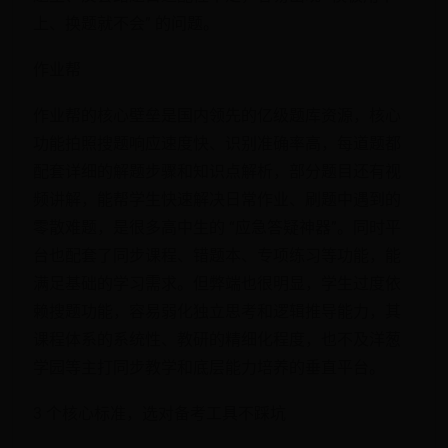
上、换题就不会” 的问题。
作业帮
作业帮的核心壁垒是国内领先的亿级题库资源，核心
功能拍照搜题响应速度快、识别准确率高，每道题都
配套详细的解题步骤和知识点解析，部分题目还有视
频讲解，能帮学生快速解决日常作业、刷题中遇到的
零散难题，是很多高中生的 “应急答疑神器”。同时平
台也配套了同步课程、错题本、专项练习等功能，能
满足基础的学习需求。但弊端也很明显，学生过度依
赖搜题功能，容易弱化独立思考和逻辑推导能力，其
课程体系的系统性、教研的精细化程度，也不及洋葱
学园等主打同步教学和底层能力培养的垂直平台。
3 个核心标准，选对备考工具不踩坑